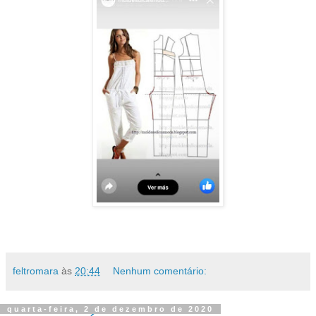
feltromara
às
20:44
Nenhum comentário:
quarta-feira, 2 de dezembro de 2020